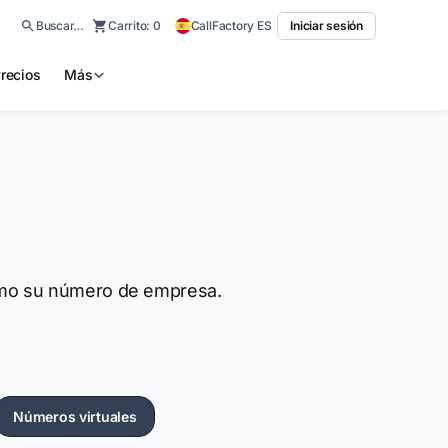
Buscar…
Carrito:
0
CallFactory ES
Iniciar sesión
recios
Más
áximo su número de empresa.
Números virtuales