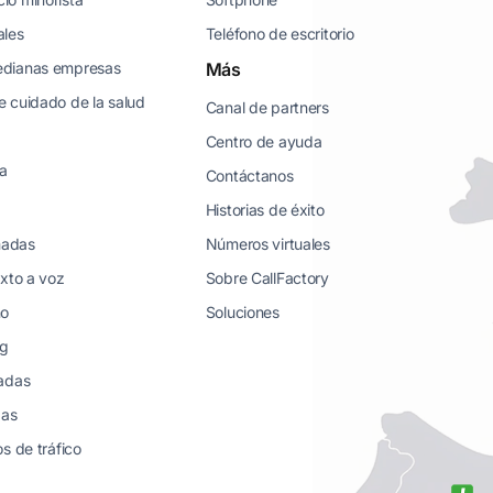
ales
Teléfono de escritorio
edianas empresas
Más
 cuidado de la salud
Canal de partners
Centro de ayuda
ea
Contáctanos
Historias de éxito
amadas
Números virtuales
exto a voz
Sobre CallFactory
no
Soluciones
ng
madas
das
s de tráfico