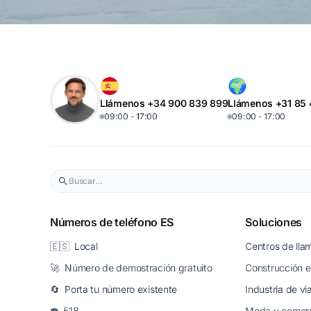
Llámenos +34 900 839 899
Llámenos +31 85
09:00 - 17:00
09:00 - 17:00
Números de teléfono ES
Soluciones
🇪🇸 Local
Centros de lla
🚀 Número de demostración gratuito
Construcción e 
🔄 Porta tu número existente
Industria de vi
☎️ 518
Moda y comerc