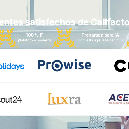
ientes satisfechos de Callfacto
100% IP
Preparada para IA
plataforma moderna
propuesta a prueba de futuro