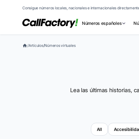
Consigue números locales, nacionales e internacionales directamente
Números españoles
Nú
/
Artículos
/
Números virtuales
Lea las últimas historias,
All
Accesibilid