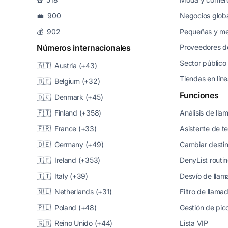
💼 900
Negocios glob
💰 902
Pequeñas y m
Números internacionales
Proveedores de
Sector público
🇦🇹 Austria (+43)
Tiendas en lín
🇧🇪 Belgium (+32)
Funciones
🇩🇰 Denmark (+45)
🇫🇮 Finland (+358)
Análisis de ll
🇫🇷 France (+33)
Asistente de t
🇩🇪 Germany (+49)
Cambiar desti
🇮🇪 Ireland (+353)
DenyList routi
🇮🇹 Italy (+39)
Desvío de lla
🇳🇱 Netherlands (+31)
Filtro de llama
🇵🇱 Poland (+48)
Gestión de pico
🇬🇧 Reino Unido (+44)
Lista VIP