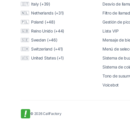
🇮🇹 Italy (+39)
Desvío de lla
🇳🇱 Netherlands (+31)
Filtro de llama
🇵🇱 Poland (+48)
Gestión de pico
🇬🇧 Reino Unido (+44)
Lista VIP
🇸🇪 Sweden (+46)
Mensaje de bi
🇨🇭 Switzerland (+41)
Menú de selec
🇺🇸 United States (+1)
Sistema de buz
Sistema de col
Tono de susurr
Voicebot
© 2026 CallFactory