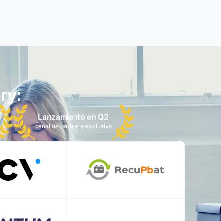
ry:
Lanzamiento en Q2
canal de partners exclusivo