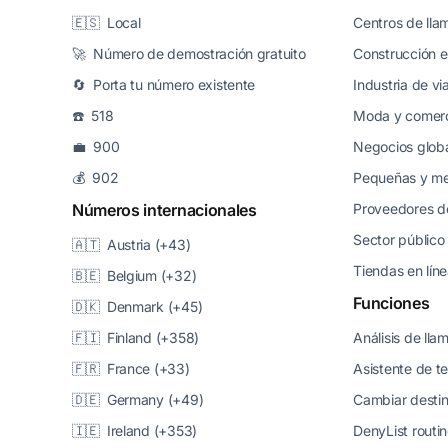
🇪🇸 Local
Centros de lla
🚀 Número de demostración gratuito
Construcción e 
🔄 Porta tu número existente
Industria de vi
☎️ 518
Moda y comerc
💼 900
Negocios glob
💰 902
Pequeñas y m
Números internacionales
Proveedores de
Sector público
🇦🇹 Austria (+43)
Tiendas en lín
🇧🇪 Belgium (+32)
Funciones
🇩🇰 Denmark (+45)
🇫🇮 Finland (+358)
Análisis de ll
🇫🇷 France (+33)
Asistente de t
🇩🇪 Germany (+49)
Cambiar desti
🇮🇪 Ireland (+353)
DenyList routi