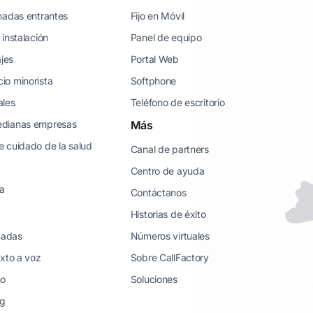
madas entrantes
Fijo en Móvil
instalación
Panel de equipo
ajes
Portal Web
io minorista
Softphone
ales
Teléfono de escritorio
edianas empresas
Más
 cuidado de la salud
Canal de partners
Centro de ayuda
ea
Contáctanos
Historias de éxito
amadas
Números virtuales
exto a voz
Sobre CallFactory
no
Soluciones
ng