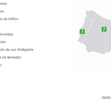
madas
das
s de tráfico
envenida
ción
ón de voz inteligente
a de llamadas
o
Declar