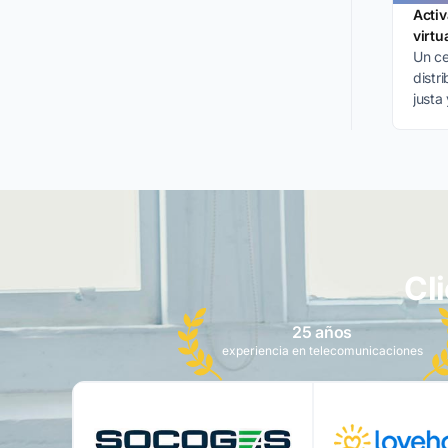
Activ
virtu
Un ce
distr
justa
emple
Cl
25 años
experiencia en telecomunicaciones