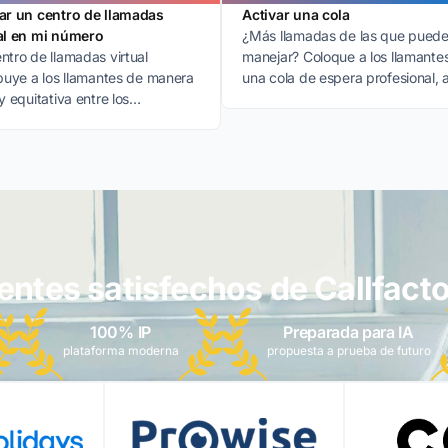
ar un centro de llamadas
Activar una cola
al en mi número
¿Más llamadas de las que pued
ntro de llamadas virtual
manejar? Coloque a los llamante
ibuye a los llamantes de manera
una cola de espera profesional, a
 y equitativa entre los
nunca perderá una conversación
ados disponibles.
ientes satisfechos de Callfacto
100% IP
Preparada para IA
plataforma moderna
propuesta a prueba de futuro