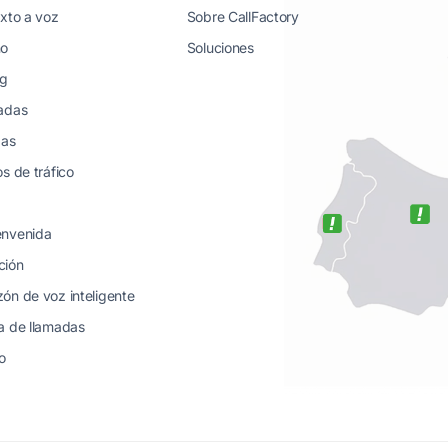
exto a voz
Sobre CallFactory
no
Soluciones
ng
madas
das
s de tráfico
envenida
ción
ón de voz inteligente
a de llamadas
o