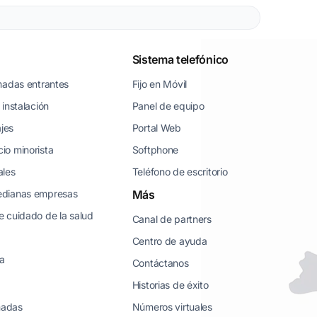
Sistema telefónico
madas entrantes
Fijo en Móvil
instalación
Panel de equipo
ajes
Portal Web
io minorista
Softphone
ales
Teléfono de escritorio
edianas empresas
Más
 cuidado de la salud
Canal de partners
Centro de ayuda
ea
Contáctanos
Historias de éxito
amadas
Números virtuales