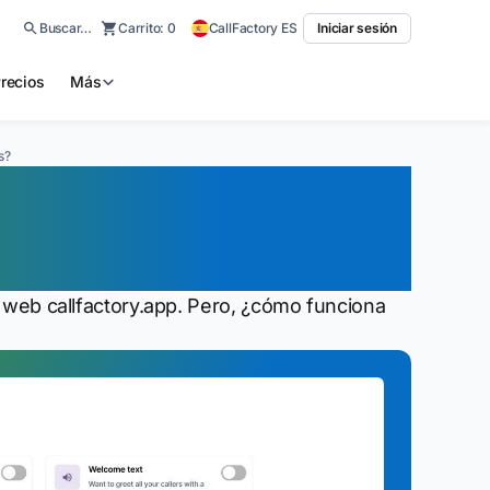
Buscar…
Carrito:
0
CallFactory ES
Iniciar sesión
recios
Más
s?
icación de centro
ón web callfactory.app. Pero, ¿cómo funciona