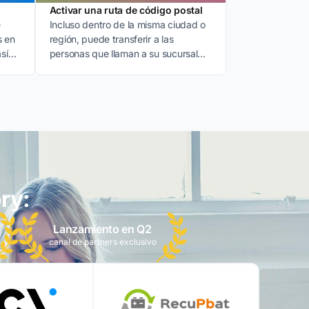
Activar una ruta de código postal
e
Incluso dentro de la misma ciudad o
s en
región, puede transferir a las
sí
personas que llaman a su sucursal
.
más cercana mediante un
enrutamiento por código postal.
ry:
Lanzamiento en Q2
canal de partners exclusivo