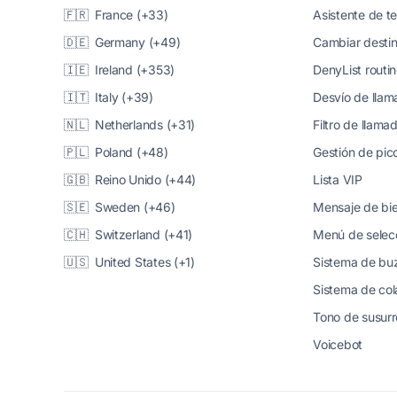
🇫🇷 France (+33)
Asistente de t
🇩🇪 Germany (+49)
Cambiar desti
🇮🇪 Ireland (+353)
DenyList routi
🇮🇹 Italy (+39)
Desvío de lla
🇳🇱 Netherlands (+31)
Filtro de llama
🇵🇱 Poland (+48)
Gestión de pico
🇬🇧 Reino Unido (+44)
Lista VIP
🇸🇪 Sweden (+46)
Mensaje de bi
🇨🇭 Switzerland (+41)
Menú de selec
🇺🇸 United States (+1)
Sistema de buz
Sistema de col
Tono de susurr
Voicebot