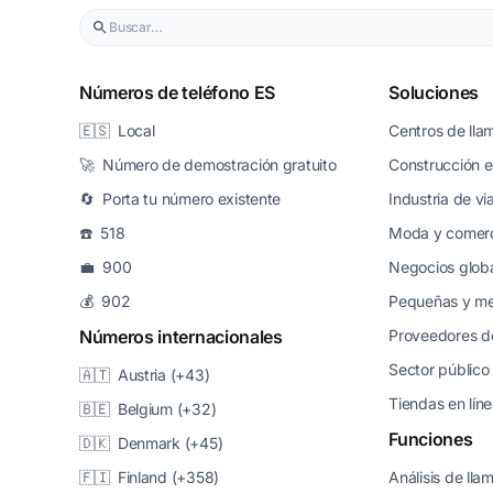
Números de teléfono ES
Soluciones
🇪🇸 Local
Centros de lla
🚀 Número de demostración gratuito
Construcción e 
🔄 Porta tu número existente
Industria de vi
☎️ 518
Moda y comerc
💼 900
Negocios glob
💰 902
Pequeñas y m
Números internacionales
Proveedores de
Sector público
🇦🇹 Austria (+43)
Tiendas en lín
🇧🇪 Belgium (+32)
Funciones
🇩🇰 Denmark (+45)
🇫🇮 Finland (+358)
Análisis de ll