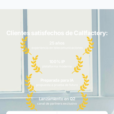
Clientes satisfechos de Callfactory:
25 años
experiencia en telecomunicaciones
100% IP
plataforma moderna
Preparada para IA
propuesta a prueba de futuro
Lanzamiento en Q2
canal de partners exclusivo