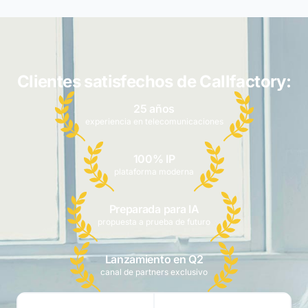
Clientes satisfechos de Callfactory:
25 años
experiencia en telecomunicaciones
100% IP
plataforma moderna
Preparada para IA
propuesta a prueba de futuro
Lanzamiento en Q2
canal de partners exclusivo