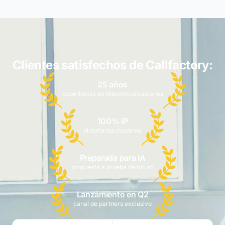
Clientes satisfechos de Callfactory:
25 años
experiencia en telecomunicaciones
100% IP
plataforma moderna
Preparada para IA
propuesta a prueba de futuro
Lanzamiento en Q2
canal de partners exclusivo