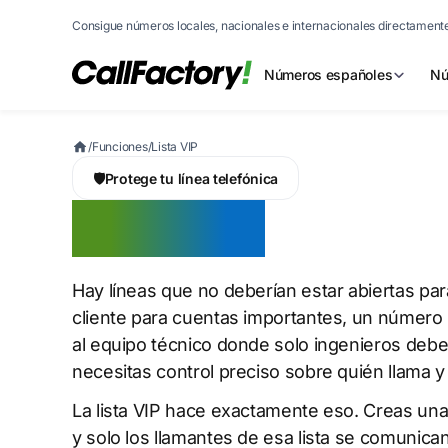
Consigue números locales, nacionales e internacionales directamente
Números españoles
Nú
/
Funciones
/
Lista VIP
🛡️
Protege tu línea telefónica
Lista VIP
Hay líneas que no deberían estar abiertas para
cliente para cuentas importantes, un número i
al equipo técnico donde solo ingenieros deb
necesitas control preciso sobre quién llama y
La lista VIP hace exactamente eso. Creas un
y solo los llamantes de esa lista se comunic