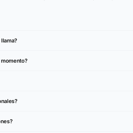
a llama?
er momento?
onales?
ones?