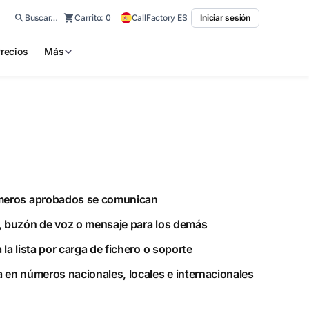
Buscar…
Carrito:
0
CallFactory ES
Iniciar sesión
recios
Más
meros aprobados se comunican
 buzón de voz o mensaje para los demás
 la lista por carga de fichero o soporte
 en números nacionales, locales e internacionales