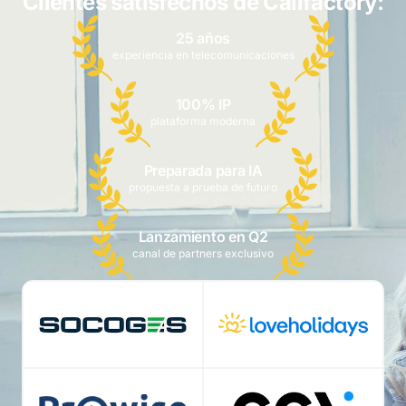
Clientes satisfechos de Callfactory:
25 años
experiencia en telecomunicaciones
100% IP
plataforma moderna
Preparada para IA
propuesta a prueba de futuro
Lanzamiento en Q2
canal de partners exclusivo