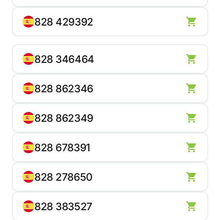
828 429392
828 346464
828 862346
828 862349
828 678391
828 278650
828 383527