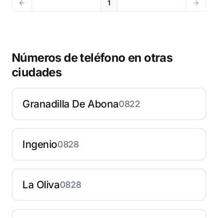
1
Números de teléfono en otras
ciudades
Granadilla De Abona
0822
Ingenio
0828
La Oliva
0828