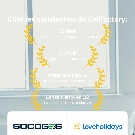
Clientes satisfechos de Callfactory:
25 años
experiencia en telecomunicaciones
100% IP
plataforma moderna
Preparada para IA
propuesta a prueba de futuro
Lanzamiento en Q2
canal de partners exclusivo