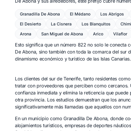
De Abona y sus alrededores, este prefijo cubre numer
Granadilla De Abona
El Médano
Los Abrigos
El Desierto
La Cisnera
Los Blanquitos
Chim
Arona
San Miguel de Abona
Arico
Vilaflor
Esto significa que un número 822 no solo le conecta c
De Abona, sino también con toda la comarca del sur d
dinamismo económico y turístico de las Islas Canarias.
Los clientes del sur de Tenerife, tanto residentes com
tratar con proveedores que perciben como cercanos. 
confianza inmediata y elimina la reticencia que puede
otra provincia. Los estudios demuestran que los anunc
significativamente más llamadas que aquellos con num
En un municipio como Granadilla De Abona, donde coe
alojamientos turísticos, empresas de deportes náutico