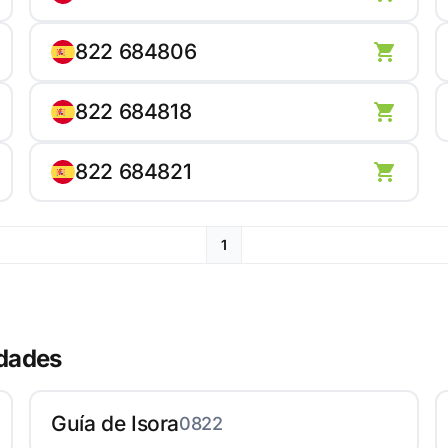
822 684806
822 684818
822 684821
1
udades
Guía de Isora
0822