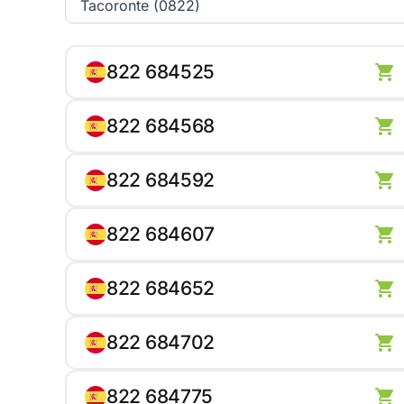
822 684525
822 684568
822 684592
822 684607
822 684652
822 684702
822 684775