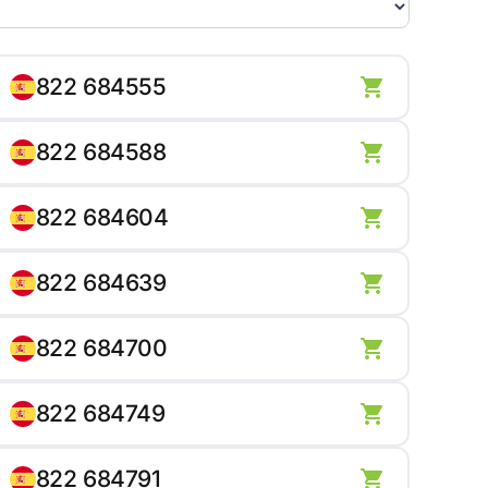
822 684555
822 684588
822 684604
822 684639
822 684700
822 684749
822 684791