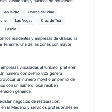
osas localidades y núcleos de población:
San Isidro
Charco del Pino
iche
Las Vegas
Cruz de Tea
Fasnia
on los residentes y empresas de Granadilla
e Tenerife, una de las zonas con mayor
o empresas vinculadas al turismo, prefieren
Un número con prefijo 822 genera
 provocar un número móvil o un prefijo de
ios con un número local reciben
eración genérica.
xisten negocios de restauración,
s en El Médano y servicios profesionales en