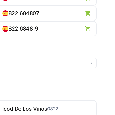
822 684807
822 684819
Icod De Los Vinos
0822