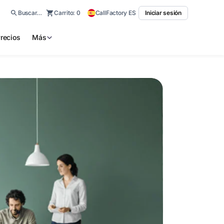
Buscar…
Carrito:
0
CallFactory ES
Iniciar sesión
recios
Más