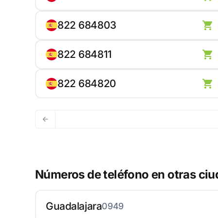
822 684803
822 684811
822 684820
Números de teléfono en otras ci
Guadalajara
0949