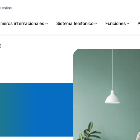
 online.
meros internacionales
Sistema telefónico
Funciones
P
)
 número
a De