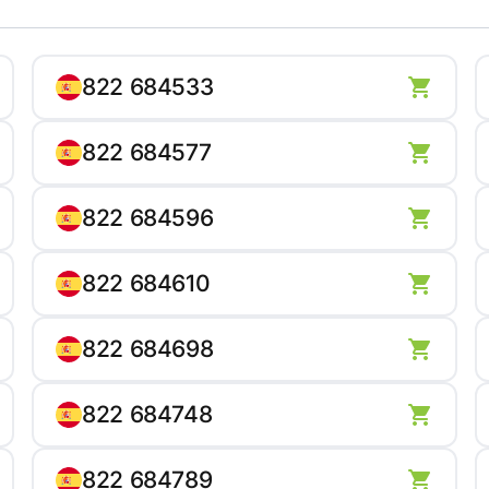
822 684533
822 684577
822 684596
822 684610
822 684698
822 684748
822 684789