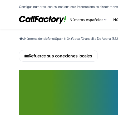
Consigue números locales, nacionales e internacionales directamente
Números españoles
Nú
/
Números de teléfono
/
Spain (+34)
/
Local
/
Granadilla De Abona (822
🏡
Refuerce sus conexiones locales
Active ahora un
822 en Granadill
Abona