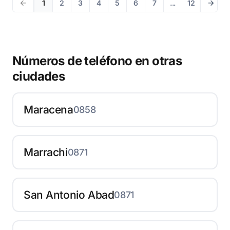
1
2
3
4
5
6
7
...
12
Números de teléfono en otras
ciudades
Maracena
0858
Marrachi
0871
San Antonio Abad
0871