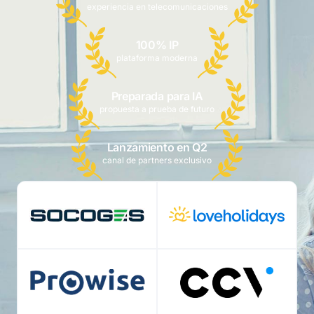
experiencia en telecomunicaciones
100% IP
plataforma moderna
Preparada para IA
propuesta a prueba de futuro
Lanzamiento en Q2
canal de partners exclusivo