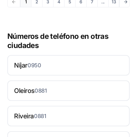
1
2
3
4
5
6
7
...
13
Números de teléfono en otras
ciudades
Níjar
0950
Oleiros
0881
Riveira
0881