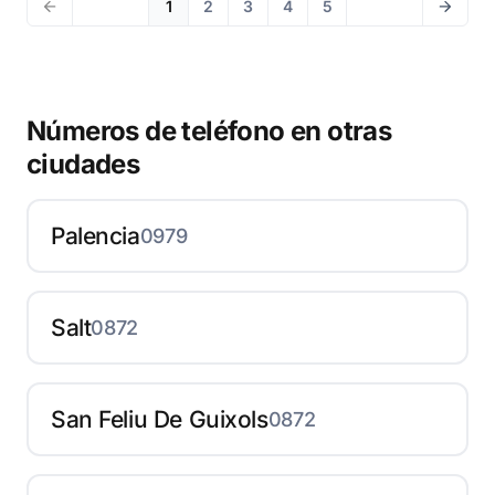
1
2
3
4
5
Números de teléfono en otras
ciudades
Palencia
0979
Salt
0872
San Feliu De Guixols
0872