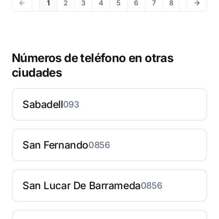
1
2
3
4
5
6
7
8
Números de teléfono en otras
ciudades
Sabadell
093
San Fernando
0856
San Lucar De Barrameda
0856