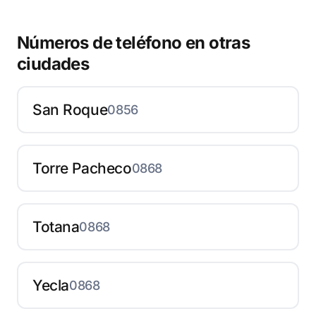
Números de teléfono en otras
ciudades
San Roque
0856
Torre Pacheco
0868
Totana
0868
Yecla
0868