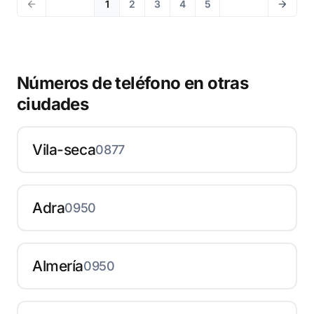
1
2
3
4
5
Números de teléfono en otras
ciudades
Vila-seca
0877
Adra
0950
Almería
0950