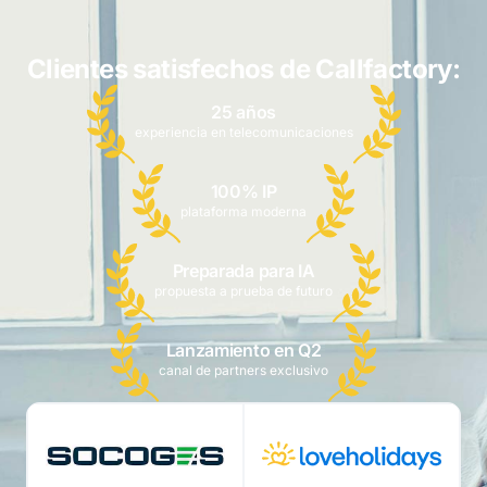
Clientes satisfechos de Callfactory:
25 años
experiencia en telecomunicaciones
100% IP
plataforma moderna
Preparada para IA
propuesta a prueba de futuro
Lanzamiento en Q2
canal de partners exclusivo