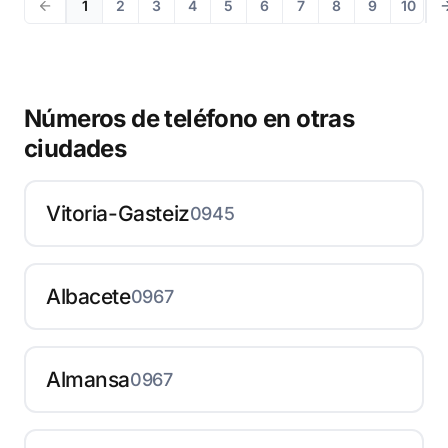
1
2
3
4
5
6
7
8
9
10
Números de teléfono en otras
ciudades
Vitoria-Gasteiz
0945
Albacete
0967
Almansa
0967