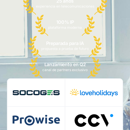
25 años
experiencia en telecomunicaciones
100% IP
plataforma moderna
Preparada para IA
propuesta a prueba de futuro
Lanzamiento en Q2
canal de partners exclusivo