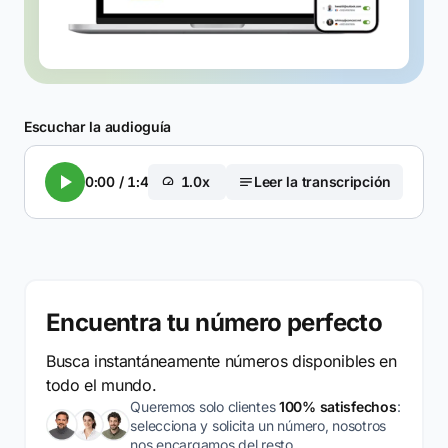
Escuchar la audioguía
0:00
/
1:47
1.0x
Leer la transcripción
Encuentra tu número perfecto
Busca instantáneamente números disponibles en
todo el mundo.
Queremos solo clientes
100% satisfechos
:
selecciona y solicita un número, nosotros
nos encargamos del resto.