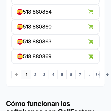
518 880854
518 880860
518 880863
518 880869
1
2
3
4
5
6
7
...
34
Cómo funcionan los