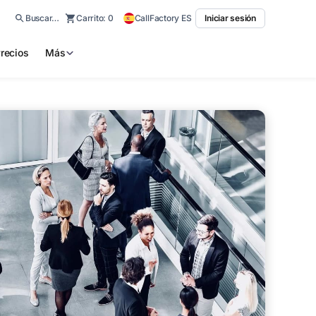
Buscar…
Carrito:
0
CallFactory ES
Iniciar sesión
recios
Más